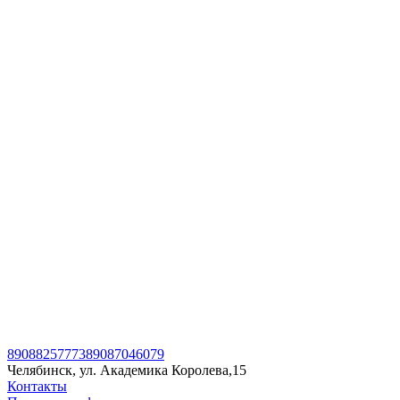
89088257773
89087046079
Челябинск, ул. Академика Королева,15
Контакты