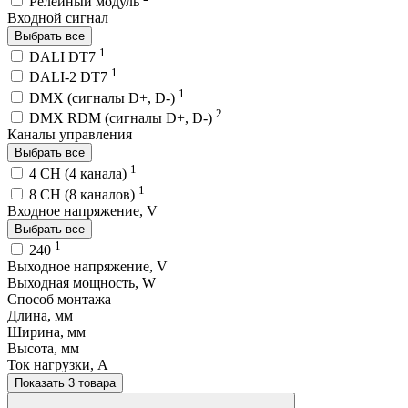
Релейный модуль
Входной сигнал
Выбрать все
1
DALI DT7
1
DALI-2 DT7
1
DMX (сигналы D+, D-)
2
DMX RDM (сигналы D+, D-)
Каналы управления
Выбрать все
1
4 CH (4 канала)
1
8 CH (8 каналов)
Входное напряжение, V
Выбрать все
1
240
Выходное напряжение, V
Выходная мощность, W
Способ монтажа
Длина, мм
Ширина, мм
Высота, мм
Ток нагрузки, A
Показать 3 товара