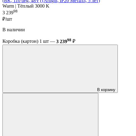
(BK, 110 deg, 48V) (Arlight, IP20 Металл, 5 лет)
Warm | Тёплый 3000 K
98
3 239
₽/шт
В наличии
98
Коробка (картон) 1 шт —
3 239
₽
В корзину