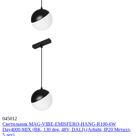
045012
Светильник MAG-VIBE-EMISFERO-HANG-R100-6W
Day4000-MIX (BK, 130 deg, 48V, DALI) (Arlight, IP20 Металл,
5 лет)