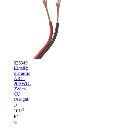
026349
Шлейф
питания
ARL-
20AWG-
2Wire-
CU
(Arlight,
-)
81
101
₽/
м