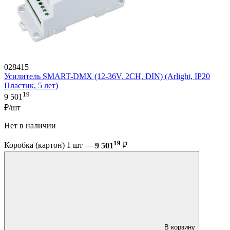
028415
Усилитель SMART-DMX (12-36V, 2CH, DIN) (Arlight, IP20
Пластик, 5 лет)
19
9 501
₽/шт
Нет в наличии
19
Коробка (картон) 1 шт —
9 501
₽
В корзину