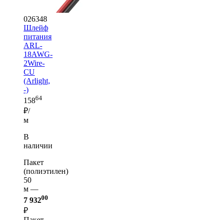
026348
Шлейф
питания
ARL-
18AWG-
2Wire-
CU
(Arlight,
-)
64
158
₽/
м
В
наличии
Пакет
(полиэтилен)
50
м —
00
7 932
₽
Пакет