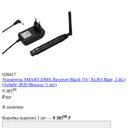
028417
Усилитель SMART-DMX-Receiver Black (5V, XLR3 Male, 2.4G)
(Arlight, IP20 Металл, 5 лет)
98
9 385
₽/шт
В наличии
98
Коробка (картон) 1 шт —
9 385
₽