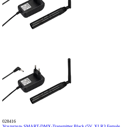
028416
Усилитель SMART-DMX-Transmitter Black (5V, XLR3 Female,