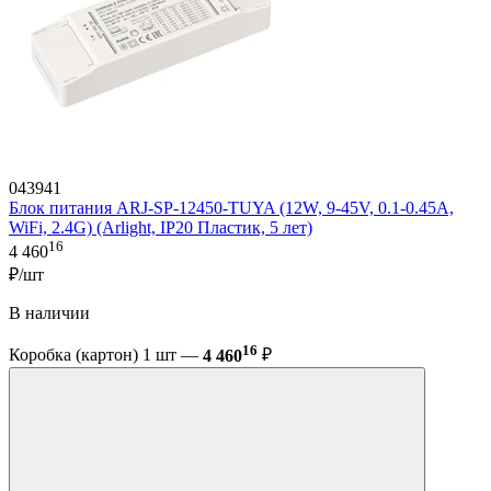
043941
Блок питания ARJ-SP-12450-TUYA (12W, 9-45V, 0.1-0.45A,
WiFi, 2.4G) (Arlight, IP20 Пластик, 5 лет)
16
4 460
₽/шт
В наличии
16
Коробка (картон) 1 шт —
4 460
₽