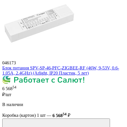
046173
Блок питания SPV-SP-46-PFC-ZIGBEE-RF (46W, 9-53V, 0.6-
1.05A, 2.4GHz) (Arlight, IP20 Пластик, 5 лет)
54
6 568
₽/шт
В наличии
54
Коробка (картон) 1 шт —
6 568
₽