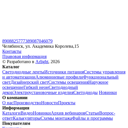
89088257773
89087046079
Челябинск, ул. Академика Королева,15
Контакты
Правовая информация
© Разработано в
Arlight
, 2026
Каталог
Светодиодные ленты
Источники питания
Системы управления
и автоматизации
Алюминиевые профили
Функциональный
свет
Дизайнерский свет
Системы освещения
Наружное
освещение
Гибкий неон
Светодиодный
декор
Электроустановочные изделия
Светодиоды
Новинки
О компании
О нас
Производство
Новости
Проекты
Информация
Каталоги
Видео
Новинки
Архив вебинаров
Статьи
Вопрос-
ответ
Калькуляторы
Схемы монтажа
Файлы и программы
Покупателям