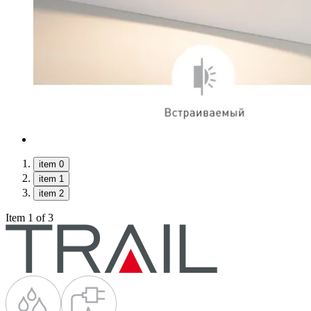
item 0
item 1
item 2
Item 1 of 3