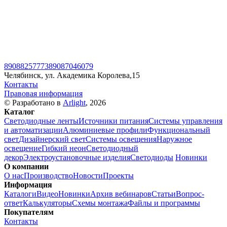
89088257773
89087046079
Челябинск, ул. Академика Королева,15
Контакты
Правовая информация
© Разработано в
Arlight
, 2026
Каталог
Светодиодные ленты
Источники питания
Системы управления
и автоматизации
Алюминиевые профили
Функциональный
свет
Дизайнерский свет
Системы освещения
Наружное
освещение
Гибкий неон
Светодиодный
декор
Электроустановочные изделия
Светодиоды
Новинки
О компании
О нас
Производство
Новости
Проекты
Информация
Каталоги
Видео
Новинки
Архив вебинаров
Статьи
Вопрос-
ответ
Калькуляторы
Схемы монтажа
Файлы и программы
Покупателям
Контакты