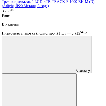
Трек встраиваемый LGD-4TR-TRACK-F-1000-BK-M (D)
(Arlight, IP20 Металл, 3 года)
54
3 735
₽/шт
В наличии
54
Пленочная упаковка (полистирол) 1 шт —
3 735
₽
В корзину