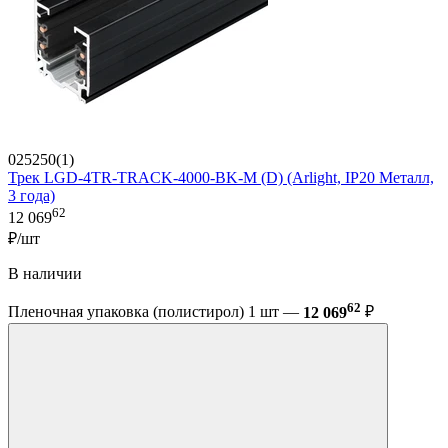
025250(1)
Трек LGD-4TR-TRACK-4000-BK-M (D) (Arlight, IP20 Металл,
3 года)
62
12 069
₽/шт
В наличии
62
Пленочная упаковка (полистирол) 1 шт —
12 069
₽