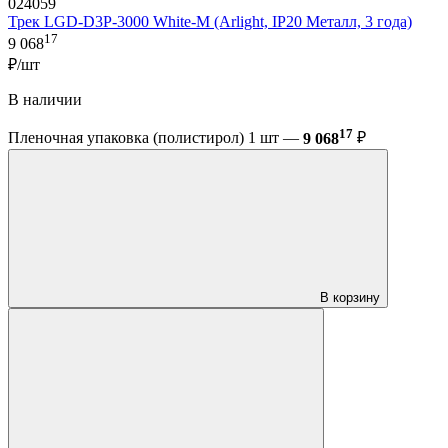
024059
Трек LGD-D3P-3000 White-M (Arlight, IP20 Металл, 3 года)
17
9 068
₽/шт
В наличии
17
Пленочная упаковка (полистирол) 1 шт —
9 068
₽
В корзину