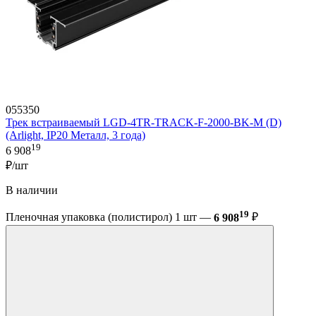
055350
Трек встраиваемый LGD-4TR-TRACK-F-2000-BK-M (D)
(Arlight, IP20 Металл, 3 года)
19
6 908
₽/шт
В наличии
19
Пленочная упаковка (полистирол) 1 шт —
6 908
₽