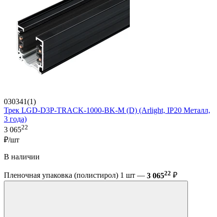
030341(1)
Трек LGD-D3P-TRACK-1000-BK-M (D) (Arlight, IP20 Металл,
3 года)
22
3 065
₽/шт
В наличии
22
Пленочная упаковка (полистирол) 1 шт —
3 065
₽