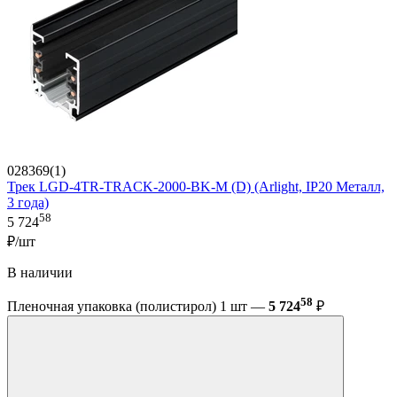
028369(1)
Трек LGD-4TR-TRACK-2000-BK-M (D) (Arlight, IP20 Металл,
3 года)
58
5 724
₽/шт
В наличии
58
Пленочная упаковка (полистирол) 1 шт —
5 724
₽