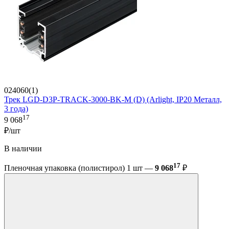
024060(1)
Трек LGD-D3P-TRACK-3000-BK-M (D) (Arlight, IP20 Металл,
3 года)
17
9 068
₽/шт
В наличии
17
Пленочная упаковка (полистирол) 1 шт —
9 068
₽