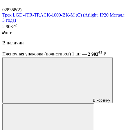
028358(2)
Трек LGD-4TR-TRACK-1000-BK-M (C) (Arlight, IP20 Металл,
3 года)
62
2 903
₽/шт
В наличии
62
Пленочная упаковка (полистирол) 1 шт —
2 903
₽
В корзину