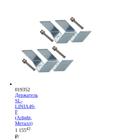
019352
Держатель
SL-
LINIA49-
F
(Arlight,
Металл)
42
1 155
₽/