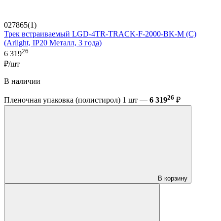
027865(1)
Трек встраиваемый LGD-4TR-TRACK-F-2000-BK-M (C)
(Arlight, IP20 Металл, 3 года)
26
6 319
₽/шт
В наличии
26
Пленочная упаковка (полистирол) 1 шт —
6 319
₽
В корзину