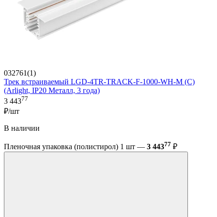
032761(1)
Трек встраиваемый LGD-4TR-TRACK-F-1000-WH-M (C)
(Arlight, IP20 Металл, 3 года)
77
3 443
₽/шт
В наличии
77
Пленочная упаковка (полистирол) 1 шт —
3 443
₽