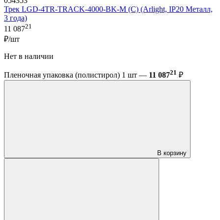
054353
Трек LGD-4TR-TRACK-4000-BK-M (C) (Arlight, IP20 Металл,
3 года)
21
11 087
₽/шт
Нет в наличии
21
Пленочная упаковка (полистирол) 1 шт —
11 087
₽
В корзину