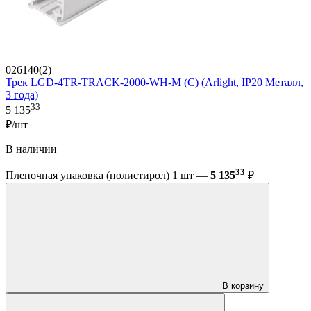
026140(2)
Трек LGD-4TR-TRACK-2000-WH-M (C) (Arlight, IP20 Металл,
3 года)
33
5 135
₽/шт
В наличии
33
Пленочная упаковка (полистирол) 1 шт —
5 135
₽
В корзину