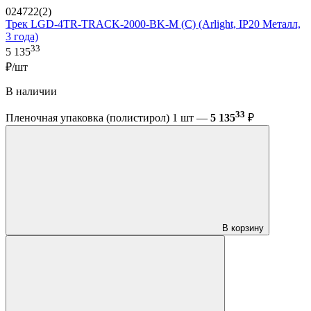
024722(2)
Трек LGD-4TR-TRACK-2000-BK-M (C) (Arlight, IP20 Металл,
3 года)
33
5 135
₽/шт
В наличии
33
Пленочная упаковка (полистирол) 1 шт —
5 135
₽
В корзину