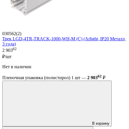
030562(2)
Трек LGD-4TR-TRACK-1000-WH-M (C) (Arlight, IP20 Металл,
3 года)
62
2 903
₽/шт
Нет в наличии
62
Пленочная упаковка (полистирол) 1 шт —
2 903
₽
В корзину