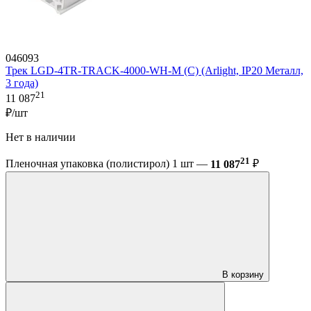
046093
Трек LGD-4TR-TRACK-4000-WH-M (C) (Arlight, IP20 Металл,
3 года)
21
11 087
₽/шт
Нет в наличии
21
Пленочная упаковка (полистирол) 1 шт —
11 087
₽
В корзину