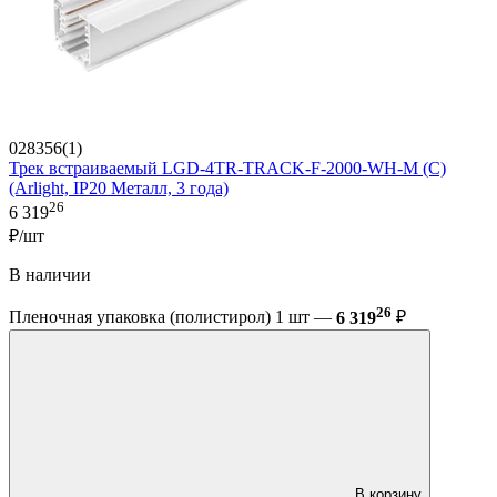
028356(1)
Трек встраиваемый LGD-4TR-TRACK-F-2000-WH-M (C)
(Arlight, IP20 Металл, 3 года)
26
6 319
₽/шт
В наличии
26
Пленочная упаковка (полистирол) 1 шт —
6 319
₽
В корзину