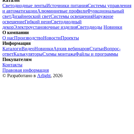
Каталог
Светодиодные ленты
Источники питания
Системы управления
и автоматизации
Алюминиевые профили
Функциональный
свет
Дизайнерский свет
Системы освещения
Наружное
освещение
Гибкий неон
Светодиодный
декор
Электроустановочные изделия
Светодиоды
Новинки
О компании
О нас
Производство
Новости
Проекты
Информация
Каталоги
Видео
Новинки
Архив вебинаров
Статьи
Вопрос-
ответ
Калькуляторы
Схемы монтажа
Файлы и программы
Покупателям
Контакты
Правовая информация
© Разработано в
Arlight
, 2026