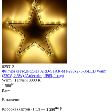
025312
Фигура cветодиодная ARD-STAR-M1-295x275-36LED Warm
(230V, 2.5W) (Ardecoled, IP65, 1 год)
Warm | Тёплый 3000 K
04
1 580
₽/шт
В наличии
04
Коробка (картон) 1 шт —
1 580
₽