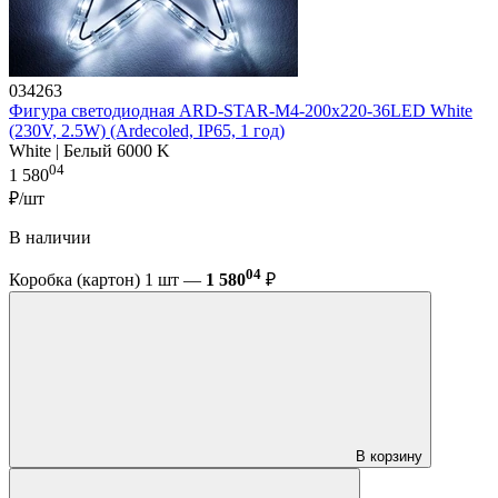
034263
Фигура светодиодная ARD-STAR-M4-200x220-36LED White
(230V, 2.5W) (Ardecoled, IP65, 1 год)
White | Белый 6000 K
04
1 580
₽/шт
В наличии
04
Коробка (картон) 1 шт —
1 580
₽
В корзину