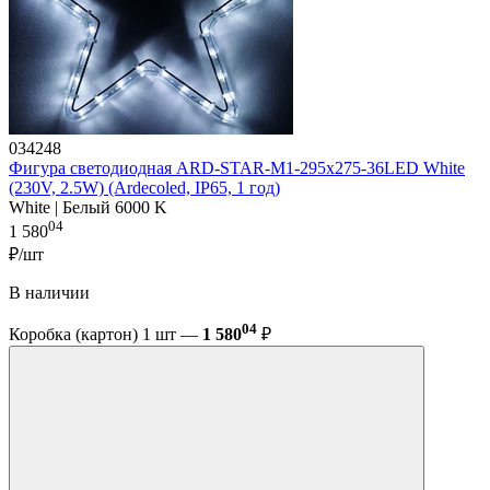
034248
Фигура cветодиодная ARD-STAR-M1-295x275-36LED White
(230V, 2.5W) (Ardecoled, IP65, 1 год)
White | Белый 6000 K
04
1 580
₽/шт
В наличии
04
Коробка (картон) 1 шт —
1 580
₽