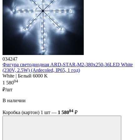
034247
Фигура cветодиодная ARD-STAR-M2-380x250-36LED White
(230V, 2.5W) (Ardecoled, IP65, 1 год)
White | Белый 6000 K
04
1 580
₽/шт
В наличии
04
Коробка (картон) 1 шт —
1 580
₽