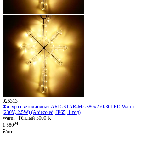
025313
Фигура cветодиодная ARD-STAR-M2-380x250-36LED Warm
(230V, 2.5W) (Ardecoled, IP65, 1 год)
Warm | Тёплый 3000 K
04
1 580
₽/шт