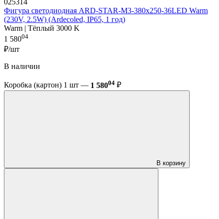
025314
Фигура cветодиодная ARD-STAR-M3-380x250-36LED Warm
(230V, 2.5W) (Ardecoled, IP65, 1 год)
Warm | Тёплый 3000 K
04
1 580
₽/шт
В наличии
04
Коробка (картон) 1 шт —
1 580
₽
В корзину