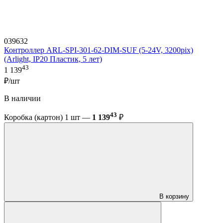
039632
Контроллер ARL-SPI-301-62-DIM-SUF (5-24V, 3200pix)
(Arlight, IP20 Пластик, 5 лет)
43
1 139
₽/шт
В наличии
43
Коробка (картон) 1 шт —
1 139
₽
В корзину