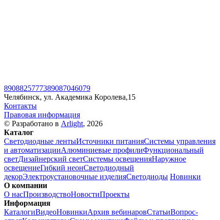
89088257773
89087046079
Челябинск, ул. Академика Королева,15
Контакты
Правовая информация
© Разработано в
Arlight
, 2026
Каталог
Светодиодные ленты
Источники питания
Системы управления
и автоматизации
Алюминиевые профили
Функциональный
свет
Дизайнерский свет
Системы освещения
Наружное
освещение
Гибкий неон
Светодиодный
декор
Электроустановочные изделия
Светодиоды
Новинки
О компании
О нас
Производство
Новости
Проекты
Информация
Каталоги
Видео
Новинки
Архив вебинаров
Статьи
Вопрос-