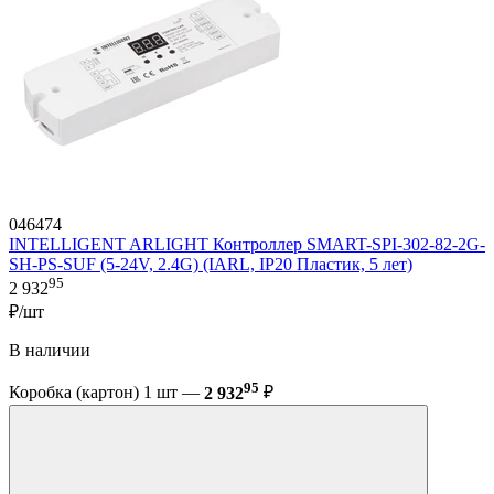
046474
INTELLIGENT ARLIGHT Контроллер SMART-SPI-302-82-2G-
SH-PS-SUF (5-24V, 2.4G) (IARL, IP20 Пластик, 5 лет)
95
2 932
₽/шт
В наличии
95
Коробка (картон) 1 шт —
2 932
₽