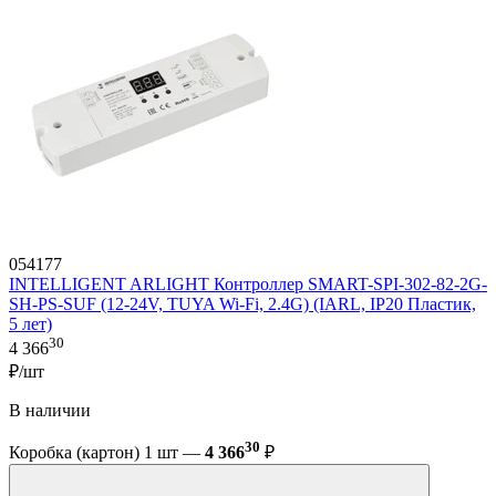
054177
INTELLIGENT ARLIGHT Контроллер SMART-SPI-302-82-2G-
SH-PS-SUF (12-24V, TUYA Wi-Fi, 2.4G) (IARL, IP20 Пластик,
5 лет)
30
4 366
₽/шт
В наличии
30
Коробка (картон) 1 шт —
4 366
₽