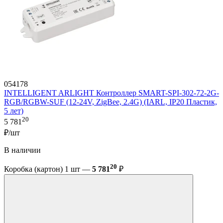
054178
INTELLIGENT ARLIGHT Контроллер SMART-SPI-302-72-2G-
RGB/RGBW-SUF (12-24V, ZigBee, 2.4G) (IARL, IP20 Пластик,
5 лет)
20
5 781
₽/шт
В наличии
20
Коробка (картон) 1 шт —
5 781
₽