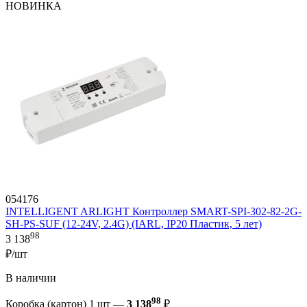
НОВИНКА
054176
INTELLIGENT ARLIGHT Контроллер SMART-SPI-302-82-2G-
SH-PS-SUF (12-24V, 2.4G) (IARL, IP20 Пластик, 5 лет)
98
3 138
₽/шт
В наличии
98
Коробка (картон) 1 шт —
3 138
₽