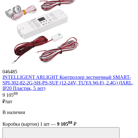
046485
INTELLIGENT ARLIGHT Контроллер лестничный SMART-
SPI-302-82-2G-SH-PS-SUF (12-24V, TUYA Wi-Fi, 2.4G) (IARL,
IP20 Пластик, 5 лет)
88
9 105
₽/шт
В наличии
88
Коробка (картон) 1 шт —
9 105
₽