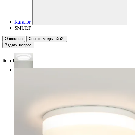
Каталог
SMURF
Описание
Список моделей (2)
Задать вопрос
Item 1 of 3