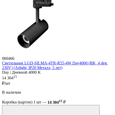
060466
Светильник LGD-SILMA-4TR-R55-4W Day4000 (BK, 4 deg,
230V) (Arlight, IP20 Металл, 5 лет)
Day | Дневной 4000 K
15
14 304
₽/шт
В наличии
15
Коробка (картон) 1 шт —
14 304
₽