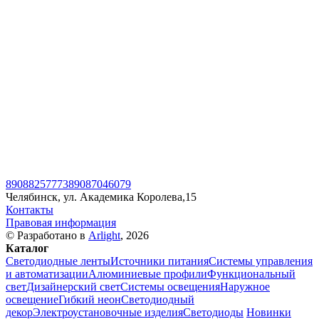
89088257773
89087046079
Челябинск, ул. Академика Королева,15
Контакты
Правовая информация
© Разработано в
Arlight
, 2026
Каталог
Светодиодные ленты
Источники питания
Системы управления
и автоматизации
Алюминиевые профили
Функциональный
свет
Дизайнерский свет
Системы освещения
Наружное
освещение
Гибкий неон
Светодиодный
декор
Электроустановочные изделия
Светодиоды
Новинки