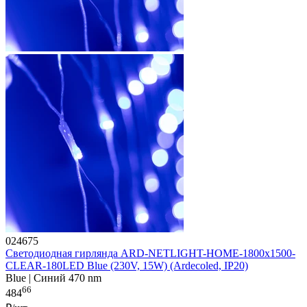
024675
Светодиодная гирлянда ARD-NETLIGHT-HOME-1800x1500-
CLEAR-180LED Blue (230V, 15W) (Ardecoled, IP20)
Blue | Синий 470 nm
66
484