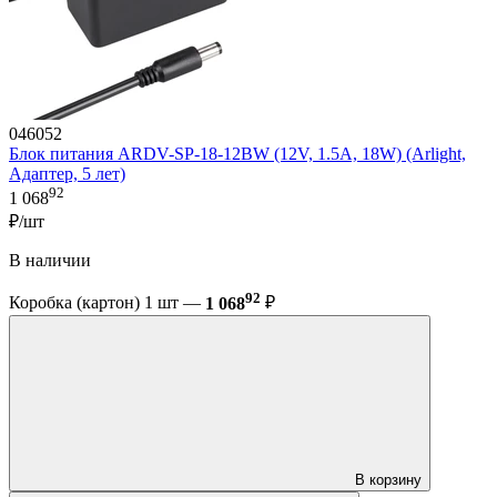
046052
Блок питания ARDV-SP-18-12BW (12V, 1.5A, 18W) (Arlight,
Адаптер, 5 лет)
92
1 068
₽/шт
В наличии
92
Коробка (картон) 1 шт —
1 068
₽
В корзину