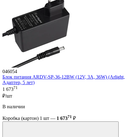
046054
Блок питания ARDV-SP-36-12BW (12V, 3A, 36W) (Arlight,
Адаптер, 5 лет)
71
1 673
₽/шт
В наличии
71
Коробка (картон) 1 шт —
1 673
₽