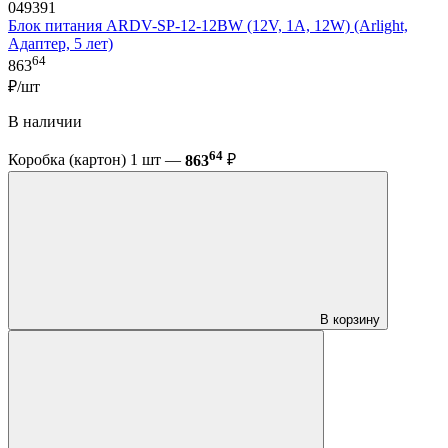
049391
Блок питания ARDV-SP-12-12BW (12V, 1A, 12W) (Arlight,
Адаптер, 5 лет)
64
863
₽/шт
В наличии
64
Коробка (картон) 1 шт —
863
₽
В корзину