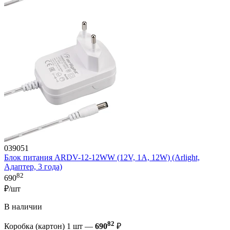
039051
Блок питания ARDV-12-12WW (12V, 1A, 12W) (Arlight,
Адаптер, 3 года)
82
690
₽/шт
В наличии
82
Коробка (картон) 1 шт —
690
₽