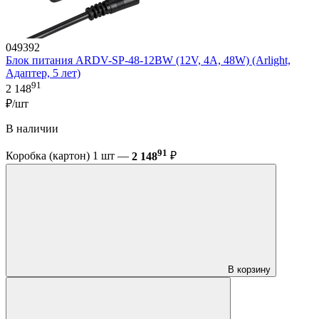
049392
Блок питания ARDV-SP-48-12BW (12V, 4A, 48W) (Arlight,
Адаптер, 5 лет)
91
2 148
₽/шт
В наличии
91
Коробка (картон) 1 шт —
2 148
₽
В корзину