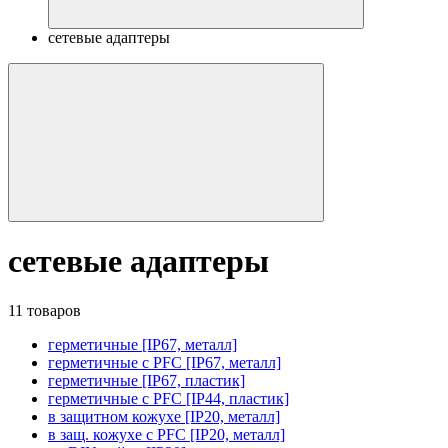
сетевые адаптеры
сетевые адаптеры
11 товаров
герметичные [IP67, металл]
герметичные с PFC [IP67, металл]
герметичные [IP67, пластик]
герметичные с PFC [IP44, пластик]
в защитном кожухе [IP20, металл]
в защ. кожухе с PFC [IP20, металл]