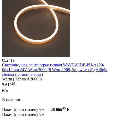
052419
Светодиодная лента герметичная WAVE-SIDE-PU-A120-
06x12mm 24V Warm3000 (8 W/m, IP68, 5m, wire x2) (Arlight,
Вывод прямой, 3 года)
Warm | Тёплый 3000 K
29
5 613
₽/м
В наличии
45
Пакет (полиэтилен) 5 м —
28 066
₽
Пакет (полиэтилен) 5 м