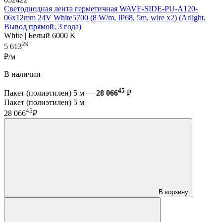
Светодиодная лента герметичная WAVE-SIDE-PU-A120-
06x12mm 24V White5700 (8 W/m, IP68, 5m, wire x2) (Arlight,
Вывод прямой, 3 года)
White | Белый 6000 K
29
5 613
₽/м
В наличии
45
Пакет (полиэтилен) 5 м —
28 066
₽
Пакет (полиэтилен) 5 м
45
28 066
₽
В корзину