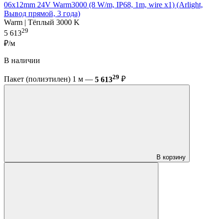
06x12mm 24V Warm3000 (8 W/m, IP68, 1m, wire x1) (Arlight,
Вывод прямой, 3 года)
Warm | Тёплый 3000 K
29
5 613
₽/м
В наличии
29
Пакет (полиэтилен) 1 м —
5 613
₽
В корзину