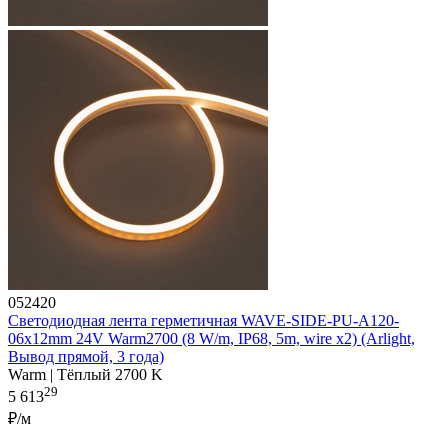
052420
Светодиодная лента герметичная WAVE-SIDE-PU-A120-
06x12mm 24V Warm2700 (8 W/m, IP68, 5m, wire x2) (Arlight,
Вывод прямой, 3 года)
Warm | Тёплый 2700 K
29
5 613
₽/м