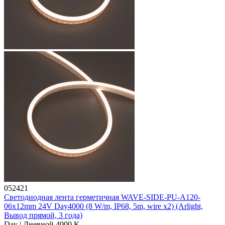
052421
Светодиодная лента герметичная WAVE-SIDE-PU-A120-
06x12mm 24V Day4000 (8 W/m, IP68, 5m, wire x2) (Arlight,
Вывод прямой, 3 года)
Day | Дневной 4000 K