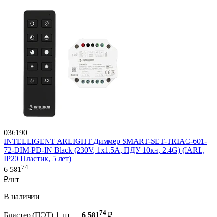
036190
INTELLIGENT ARLIGHT Диммер SMART-SET-TRIAC-601-
72-DIM-PD-IN Black (230V, 1x1.5A, ПДУ 10кн, 2.4G) (IARL,
IP20 Пластик, 5 лет)
74
6 581
₽/шт
В наличии
74
Блистер (ПЭТ) 1 шт —
6 581
₽