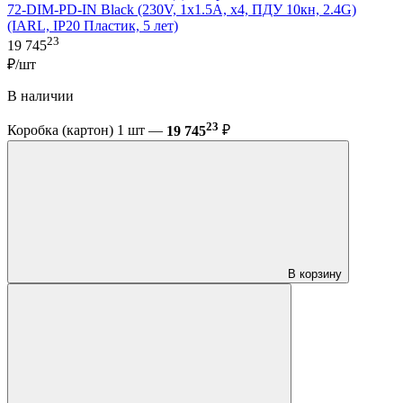
72-DIM-PD-IN Black (230V, 1x1.5A, x4, ПДУ 10кн, 2.4G)
(IARL, IP20 Пластик, 5 лет)
23
19 745
₽/шт
В наличии
23
Коробка (картон) 1 шт —
19 745
₽
В корзину