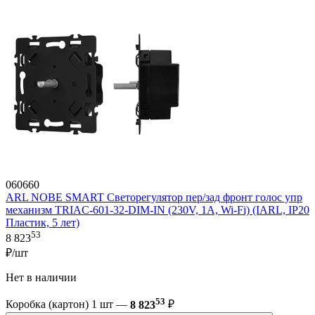
060660
ARL NOBE SMART Светорегулятор пер/зад фронт голос упр
механизм TRIAC-601-32-DIM-IN (230V, 1A, Wi-Fi) (IARL, IP20
Пластик, 5 лет)
53
8 823
₽/шт
Нет в наличии
53
Коробка (картон) 1 шт —
8 823
₽