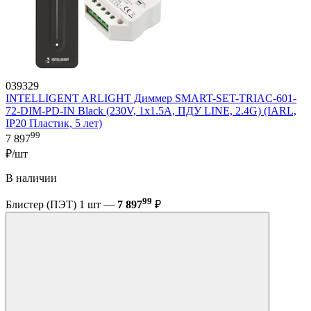
039329
INTELLIGENT ARLIGHT Диммер SMART-SET-TRIAC-601-
72-DIM-PD-IN Black (230V, 1x1.5A, ПДУ LINE, 2.4G) (IARL,
IP20 Пластик, 5 лет)
99
7 897
₽/шт
В наличии
99
Блистер (ПЭТ) 1 шт —
7 897
₽