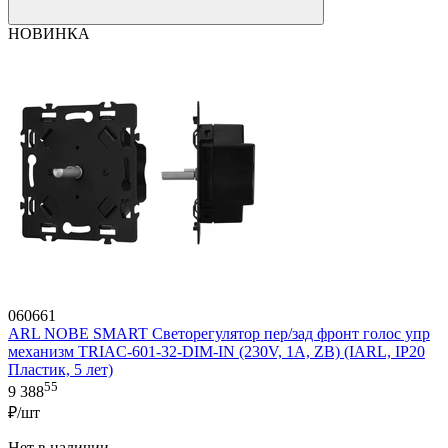
НОВИНКА
060661
ARL NOBE SMART Светорегулятор пер/зад фронт голос упр
механизм TRIAC-601-32-DIM-IN (230V, 1A, ZB) (IARL, IP20
Пластик, 5 лет)
55
9 388
₽/шт
Нет в наличии