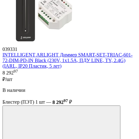
039331
INTELLIGENT ARLIGHT Диммер SMART-SET-TRIAC-601-
72-DIM-PD-IN Black (230V, 1x1.5A, ПДУ LINE, TY, 2.4G)
(IARL, IP20 Пластик, 5 лет)
97
8 292
₽/шт
В наличии
97
Блистер (ПЭТ) 1 шт —
8 292
₽