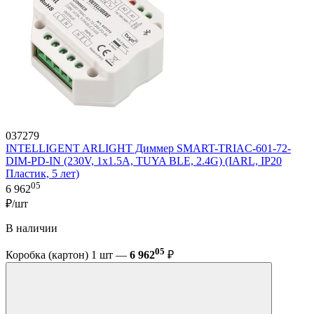
037279
INTELLIGENT ARLIGHT Диммер SMART-TRIAC-601-72-
DIM-PD-IN (230V, 1x1.5A, TUYA BLE, 2.4G) (IARL, IP20
Пластик, 5 лет)
05
6 962
₽/шт
В наличии
05
Коробка (картон) 1 шт —
6 962
₽