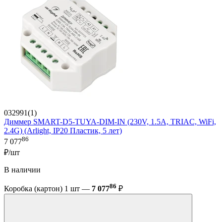
032991(1)
Диммер SMART-D5-TUYA-DIM-IN (230V, 1.5A, TRIAC, WiFi,
2.4G) (Arlight, IP20 Пластик, 5 лет)
86
7 077
₽/шт
В наличии
86
Коробка (картон) 1 шт —
7 077
₽