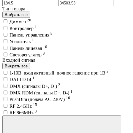
Тип товара
Выбрать все
20
Диммер
1
Контроллер
9
Панель управления
1
Усилитель
10
Панель лицевая
3
Светорегулятор
Входной сигнал
Выбрать все
3
1-10В, вход активный, полное гашение при 1В
1
DALI DT4
2
DMX (сигналы D+, D-)
1
DMX RDM (сигналы D+, D-)
16
PushDim (подача AC 230V)
15
RF 2.4GHz
3
RF 866MHz