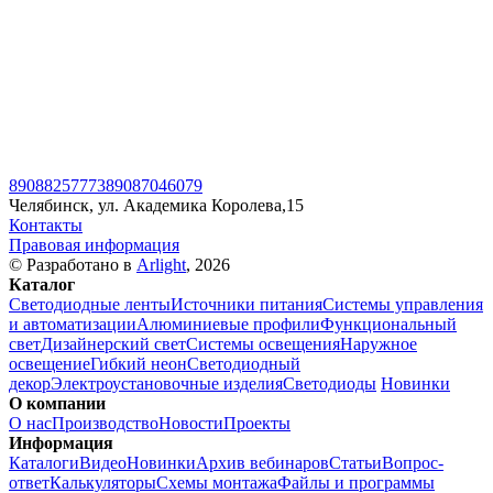
89088257773
89087046079
Челябинск, ул. Академика Королева,15
Контакты
Правовая информация
© Разработано в
Arlight
, 2026
Каталог
Светодиодные ленты
Источники питания
Системы управления
и автоматизации
Алюминиевые профили
Функциональный
свет
Дизайнерский свет
Системы освещения
Наружное
освещение
Гибкий неон
Светодиодный
декор
Электроустановочные изделия
Светодиоды
Новинки
О компании
О нас
Производство
Новости
Проекты
Информация
Каталоги
Видео
Новинки
Архив вебинаров
Статьи
Вопрос-
ответ
Калькуляторы
Схемы монтажа
Файлы и программы