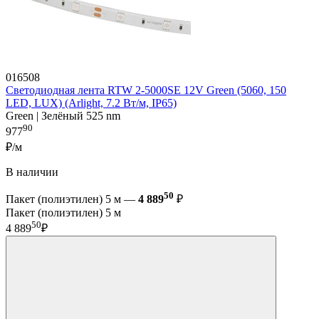
016508
Светодиодная лента RTW 2-5000SE 12V Green (5060, 150
LED, LUX) (Arlight, 7.2 Вт/м, IP65)
Green | Зелёный 525 nm
90
977
₽/м
В наличии
50
Пакет (полиэтилен) 5 м —
4 889
₽
Пакет (полиэтилен) 5 м
50
4 889
₽