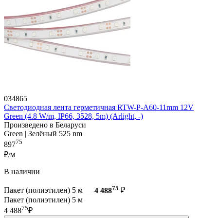
034865
Светодиодная лента герметичная RTW-P-A60-11mm 12V
Green (4.8 W/m, IP66, 3528, 5m) (Arlight, -)
Произведено в Беларуси
Green | Зелёный 525 nm
75
897
₽/м
В наличии
75
Пакет (полиэтилен) 5 м —
4 488
₽
Пакет (полиэтилен) 5 м
75
4 488
₽