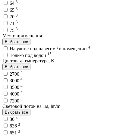
3
64
3
65
3
70
3
71
3
75
Место применения
Выбрать все
4
На улице под навесом / в помещении
15
Только под водой
Цветовая температура, K
Выбрать все
4
2700
4
3000
4
3500
4
4000
3
7200
Световой поток на 1м, lm/m
Выбрать все
4
30
3
636
3
651