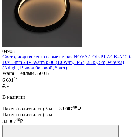
049081
Светодиодная лента герметичная NOVA-TOP-BLACK-A120-
16x15mm 24V Warm3500 (10 W/m, IP67, 2835, 5m, wire x2)
(Arlight, Вывод боковой, 5 лет)
Warm | Тёплый 3500 K
48
6 601
₽/м
В наличии
40
Пакет (полиэтилен) 5 м —
33 007
₽
Пакет (полиэтилен) 5 м
40
33 007
₽