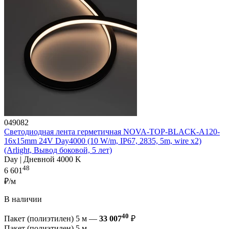
049082
Светодиодная лента герметичная NOVA-TOP-BLACK-A120-
16x15mm 24V Day4000 (10 W/m, IP67, 2835, 5m, wire x2)
(Arlight, Вывод боковой, 5 лет)
Day | Дневной 4000 K
48
6 601
₽/м
В наличии
40
Пакет (полиэтилен) 5 м —
33 007
₽
Пакет (полиэтилен) 5 м