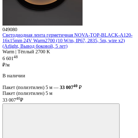
049080
Светодиодная лента герметичная NOVA-TOP-BLACK-A120-
16x15mm 24V Warm2700 (10 W/m, IP67, 2835, 5m, wire x2)
(Arlight, Вывод боковой, 5 лет)
Warm | Тёплый 2700 K
48
6 601
₽/м
В наличии
40
Пакет (полиэтилен) 5 м —
33 007
₽
Пакет (полиэтилен) 5 м
40
33 007
₽