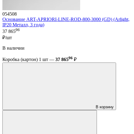
054508
Основание ART-APRIORI-LINE-ROD-800-3000 (GD) (Arlight,
IP20 Металл, 3 года)
96
37 865
₽/шт
В наличии
96
Коробка (картон) 1 шт —
37 865
₽
В корзину