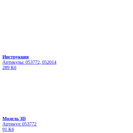
Инструкция
Артикулы: 053772, 052014
289 Кб
Модель 3D
Артикул: 053772
91 Кб