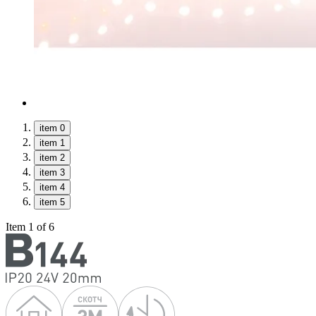
item 0
item 1
item 2
item 3
item 4
item 5
Item 1 of 6