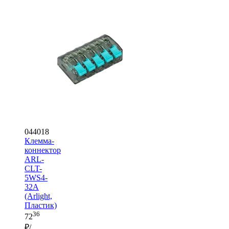
044018
Клемма-
коннектор
ARL-
CLT-
5WS4-
32A
(Arlight,
Пластик)
36
72
₽/