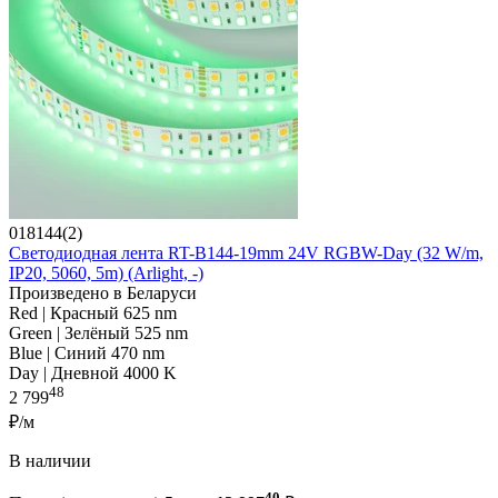
018144(2)
Светодиодная лента RT-B144-19mm 24V RGBW-Day (32 W/m,
IP20, 5060, 5m) (Arlight, -)
Произведено в Беларуси
Red | Красный 625 nm
Green | Зелёный 525 nm
Blue | Синий 470 nm
Day | Дневной 4000 K
48
2 799
₽/м
В наличии
40