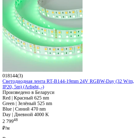
018144(3)
Светодиодная лента RT-B144-19mm 24V RGBW-Day (32 W/m,
IP20, 5m) (Arlight, -)
Произведено в Беларуси
Red | Красный 625 nm
Green | Зелёный 525 nm
Blue | Синий 470 nm
Day | Дневной 4000 K
48
2 799
₽/м