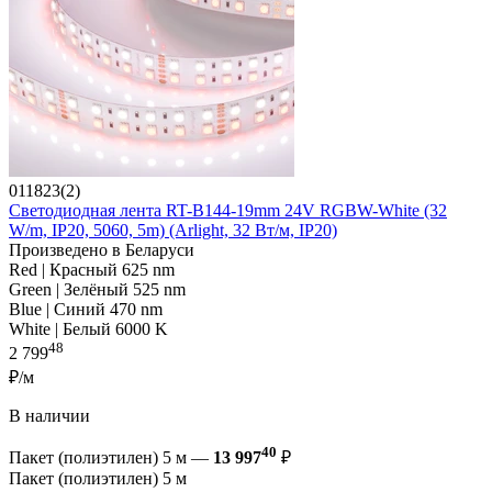
011823(2)
Светодиодная лента RT-B144-19mm 24V RGBW-White (32
W/m, IP20, 5060, 5m) (Arlight, 32 Вт/м, IP20)
Произведено в Беларуси
Red | Красный 625 nm
Green | Зелёный 525 nm
Blue | Синий 470 nm
White | Белый 6000 K
48
2 799
₽/м
В наличии
40
Пакет (полиэтилен) 5 м —
13 997
₽
Пакет (полиэтилен) 5 м