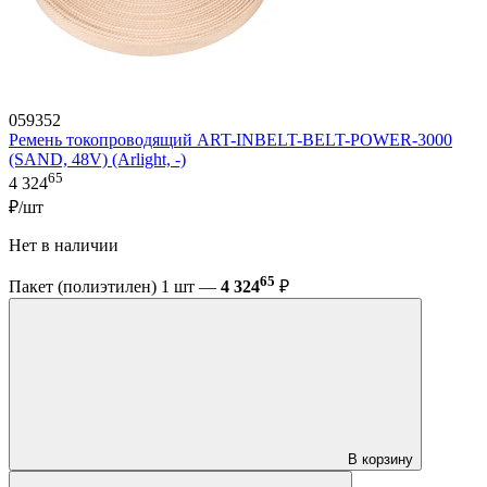
059352
Ремень токопроводящий ART-INBELT-BELT-POWER-3000
(SAND, 48V) (Arlight, -)
65
4 324
₽/шт
Нет в наличии
65
Пакет (полиэтилен) 1 шт —
4 324
₽
В корзину