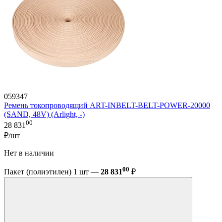
059347
Ремень токопроводящий ART-INBELT-BELT-POWER-20000
(SAND, 48V) (Arlight, -)
00
28 831
₽/шт
Нет в наличии
00
Пакет (полиэтилен) 1 шт —
28 831
₽