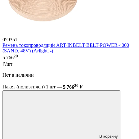
059351
Ремень токопроводящий ART-INBELT-BELT-POWER-4000
(SAND, 48V) (Arlight, -)
20
5 766
₽/шт
Нет в наличии
20
Пакет (полиэтилен) 1 шт —
5 766
₽
В корзину