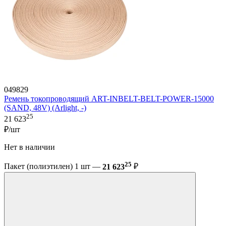
049829
Ремень токопроводящий ART-INBELT-BELT-POWER-15000
(SAND, 48V) (Arlight, -)
25
21 623
₽/шт
Нет в наличии
25
Пакет (полиэтилен) 1 шт —
21 623
₽