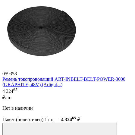
059358
Ремень токопроводящий ART-INBELT-BELT-POWER-3000
(GRAPHITE, 48V) (Arlight, -)
65
4 324
₽/шт
Нет в наличии
65
Пакет (полиэтилен) 1 шт —
4 324
₽