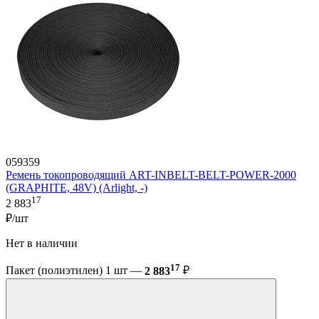
059359
Ремень токопроводящий ART-INBELT-BELT-POWER-2000
(GRAPHITE, 48V) (Arlight, -)
17
2 883
₽/шт
Нет в наличии
17
Пакет (полиэтилен) 1 шт —
2 883
₽