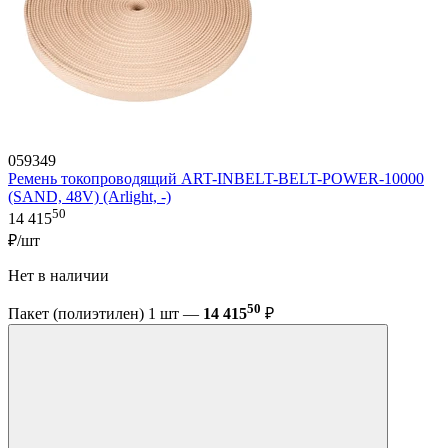
059349
Ремень токопроводящий ART-INBELT-BELT-POWER-10000
(SAND, 48V) (Arlight, -)
50
14 415
₽/шт
Нет в наличии
50
Пакет (полиэтилен) 1 шт —
14 415
₽