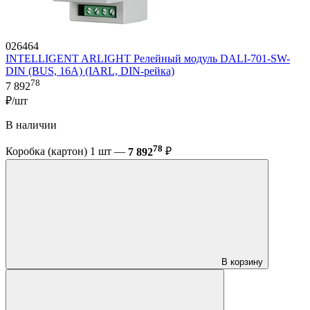
026464
INTELLIGENT ARLIGHT Релейный модуль DALI-701-SW-
DIN (BUS, 16A) (IARL, DIN-рейка)
78
7 892
₽/шт
В наличии
78
Коробка (картон) 1 шт —
7 892
₽
В корзину