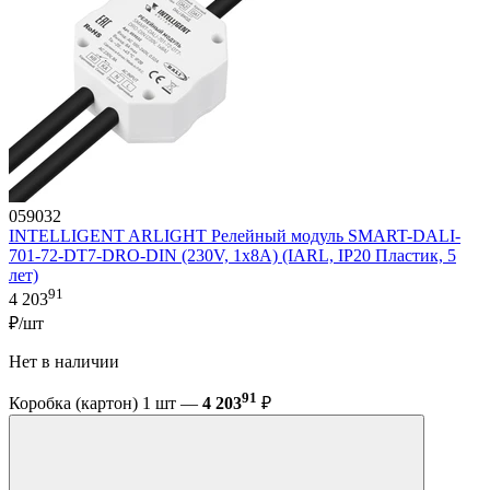
059032
INTELLIGENT ARLIGHT Релейный модуль SMART-DALI-
701-72-DT7-DRO-DIN (230V, 1x8A) (IARL, IP20 Пластик, 5
лет)
91
4 203
₽/шт
Нет в наличии
91
Коробка (картон) 1 шт —
4 203
₽