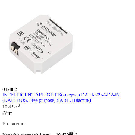
032882
INTELLIGENT ARLIGHT Конвертер DALI-309-4-D2-IN
(DALI-BUS, Free purpose) (IARL, Пластик)
88
10 422
₽/шт
В наличии
88