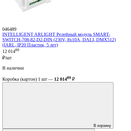
046489
INTELLIGENT ARLIGHT Релейный модуль SMART-
SWITCH-708-82-D2-DIN (230V, 8x10A, DALI, DMX512)
(IARL, IP20 Пластик, 5 лет)
89
12 014
₽/шт
В наличии
89
Коробка (картон) 1 шт —
12 014
₽
В корзину