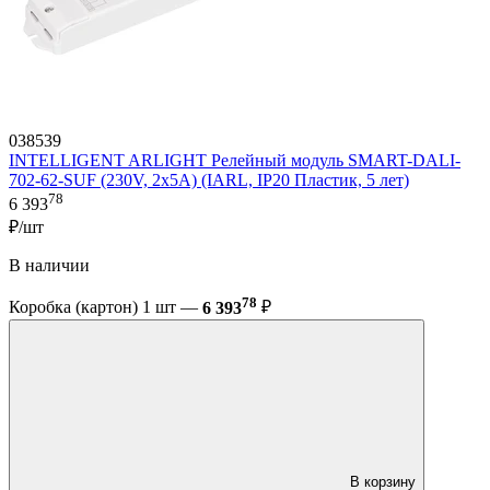
038539
INTELLIGENT ARLIGHT Релейный модуль SMART-DALI-
702-62-SUF (230V, 2x5A) (IARL, IP20 Пластик, 5 лет)
78
6 393
₽/шт
В наличии
78
Коробка (картон) 1 шт —
6 393
₽
В корзину