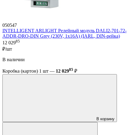
050547
INTELLIGENT ARLIGHT Релейный модуль DALI2-701-72-
ADDR-DRO-DIN Grey (230V, 1x16A) (IARL, DIN-рейка)
85
12 029
₽/шт
В наличии
85
Коробка (картон) 1 шт —
12 029
₽
В корзину