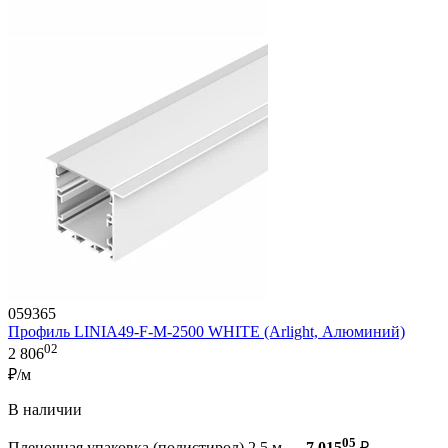
059365
Профиль LINIA49-F-M-2500 WHITE (Arlight, Алюминий)
02
2 806
₽/м
В наличии
05
Пленочная упаковка (полистирол) 2.5 м —
7 015
₽