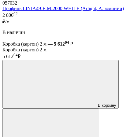
057032
Профиль LINIA49-F-M-2000 WHITE (Arlight, Алюминий)
02
2 806
₽/м
В наличии
04
Коробка (картон) 2 м —
5 612
₽
Коробка (картон) 2 м
04
5 612
₽
В корзину