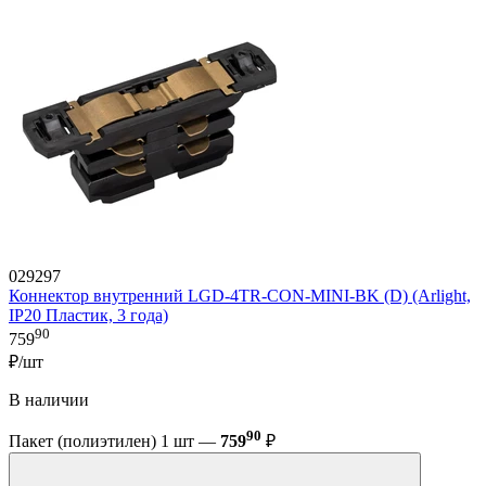
029297
Коннектор внутренний LGD-4TR-CON-MINI-BK (D) (Arlight,
IP20 Пластик, 3 года)
90
759
₽/шт
В наличии
90
Пакет (полиэтилен) 1 шт —
759
₽