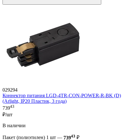
029294
Коннектор питания LGD-4TR-CON-POWER-R-BK (D)
(Arlight, IP20 Пластик, 3 года)
43
739
₽/шт
В наличии
43
Пакет (полиэтилен) 1 шт —
739
₽