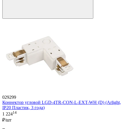
029299
Коннектор угловой LGD-4TR-CON-L-EXT-WH (D) (Arlight,
IP20 Пластик, 3 года)
14
1 224
₽/шт