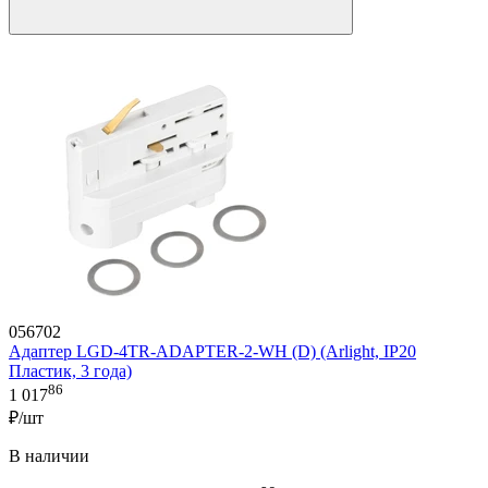
056702
Адаптер LGD-4TR-ADAPTER-2-WH (D) (Arlight, IP20
Пластик, 3 года)
86
1 017
₽/шт
В наличии