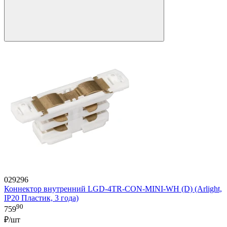
029296
Коннектор внутренний LGD-4TR-CON-MINI-WH (D) (Arlight,
IP20 Пластик, 3 года)
90
759
₽/шт