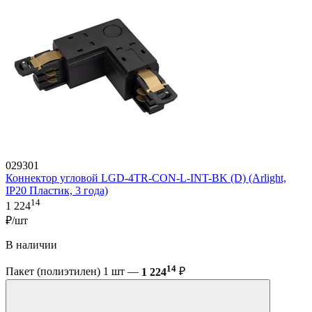
029301
Коннектор угловой LGD-4TR-CON-L-INT-BK (D) (Arlight,
IP20 Пластик, 3 года)
14
1 224
₽/шт
В наличии
14
Пакет (полиэтилен) 1 шт —
1 224
₽