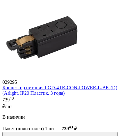
029295
Коннектор питания LGD-4TR-CON-POWER-L-BK (D)
(Arlight, IP20 Пластик, 3 года)
43
739
₽/шт
В наличии
43
Пакет (полиэтилен) 1 шт —
739
₽