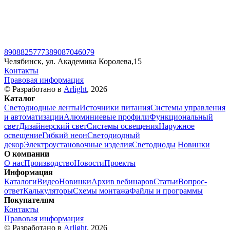
89088257773
89087046079
Челябинск, ул. Академика Королева,15
Контакты
Правовая информация
© Разработано в
Arlight
, 2026
Каталог
Светодиодные ленты
Источники питания
Системы управления
и автоматизации
Алюминиевые профили
Функциональный
свет
Дизайнерский свет
Системы освещения
Наружное
освещение
Гибкий неон
Светодиодный
декор
Электроустановочные изделия
Светодиоды
Новинки
О компании
О нас
Производство
Новости
Проекты
Информация
Каталоги
Видео
Новинки
Архив вебинаров
Статьи
Вопрос-
ответ
Калькуляторы
Схемы монтажа
Файлы и программы
Покупателям
Контакты
Правовая информация
© Разработано в
Arlight
, 2026