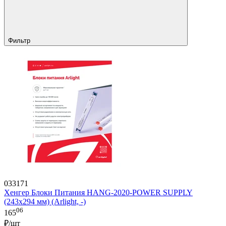
Фильтр
033171
Хенгер Блоки Питания HANG-2020-POWER SUPPLY
(243x294 мм) (Arlight, -)
06
165
₽/шт