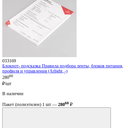
033169
Блокнот- подсказка Правила подбора ленты, блоков питания,
профиля и управления (Arlight, -)
60
280
₽/шт
В наличии
60
Пакет (полиэтилен) 1 шт —
280
₽