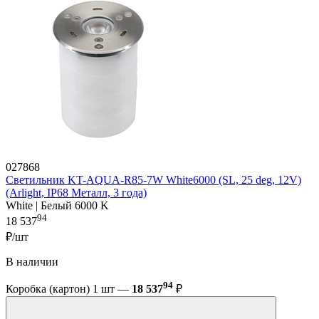
027868
Светильник KT-AQUA-R85-7W White6000 (SL, 25 deg, 12V)
(Arlight, IP68 Металл, 3 года)
White | Белый 6000 K
94
18 537
₽/шт
В наличии
94
Коробка (картон) 1 шт —
18 537
₽