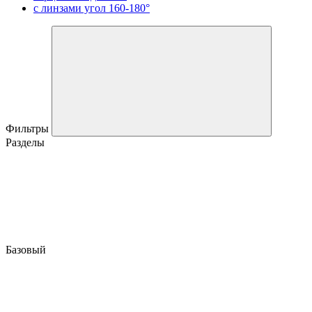
с линзами угол 160-180°
Фильтры
Разделы
Базовый