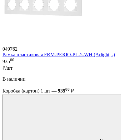
049762
Рамка пластиковая FRM-PERIO-PL-5-WH (Arlight, -)
00
935
₽/шт
В наличии
00
Коробка (картон) 1 шт —
935
₽