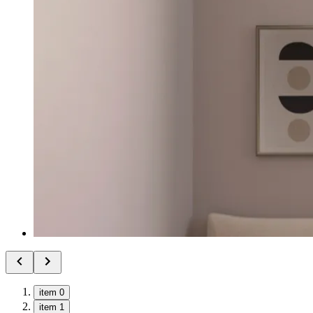
item 0
item 1