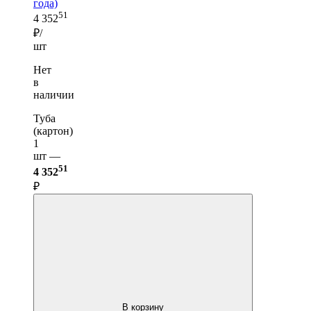
года)
51
4 352
₽/
шт
Нет
в
наличии
Туба
(картон)
1
шт —
51
4 352
₽
В корзину