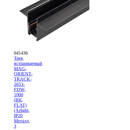
041436
Трек
встраиваемый
MAG-
ORIENT-
TRACK-
2653-
FDW-
1000
(BK,
FLAT)
(Arlight,
IP20
Металл,
3