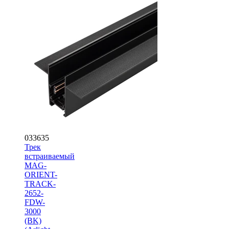
033635
Трек
встраиваемый
MAG-
ORIENT-
TRACK-
2652-
FDW-
3000
(BK)