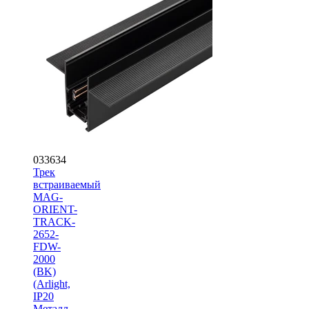
033634
Трек
встраиваемый
MAG-
ORIENT-
TRACK-
2652-
FDW-
2000
(BK)
(Arlight,
IP20
Металл,