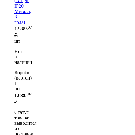
(Arlight,
IP20
Металл,
3
года)
07
12 885
₽/
шт
Нет
в
наличии
Коробка
(картон)
1
шт —
07
12 885
₽
Статус
товара:
выводится
из
поставок