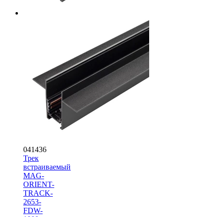
041436
Трек
встраиваемый
MAG-
ORIENT-
TRACK-
2653-
FDW-