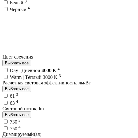
3
Белый
4
Чёрный
Цвет свечения
Выбрать все
4
Day | Дневной 4000 K
3
Warm | Тёплый 3000 K
Расчетная световая эффективность, лм/Вт
Выбрать все
3
61
4
63
Световой поток, lm
Выбрать все
3
730
4
750
Диммируемый(ая)