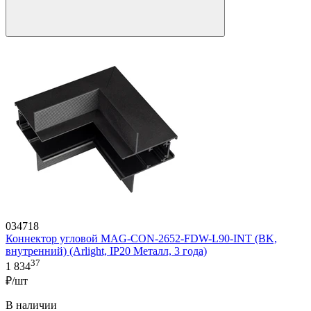
034718
Коннектор угловой MAG-CON-2652-FDW-L90-INT (BK,
внутренний) (Arlight, IP20 Металл, 3 года)
37
1 834
₽/шт
В наличии