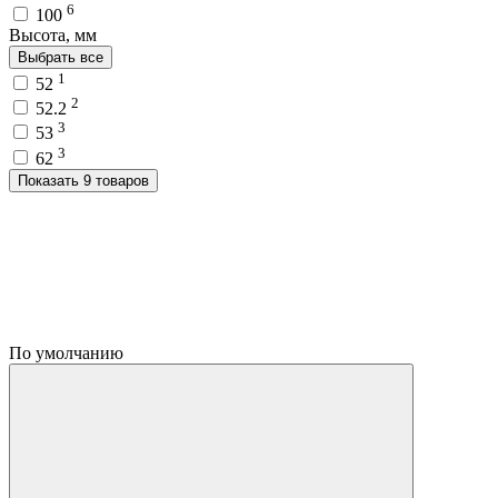
6
100
Высота, мм
Выбрать все
1
52
2
52.2
3
53
3
62
Показать 9 товаров
По умолчанию