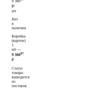
9 366
₽/
шт
Нет
в
наличии
Коробка
(картон)
1
шт —
97
9 366
₽
Статус
товара:
выводится
из
поставок