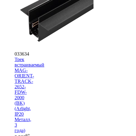
033634
Трек
встраиваемый
MAG-
ORIENT-
TRACK-
2652-
FDW-
2000
(BK)
(Arlight,
IP20
Металл,
3
года)
97