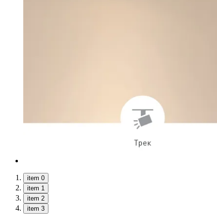
item 0
item 1
item 2
item 3