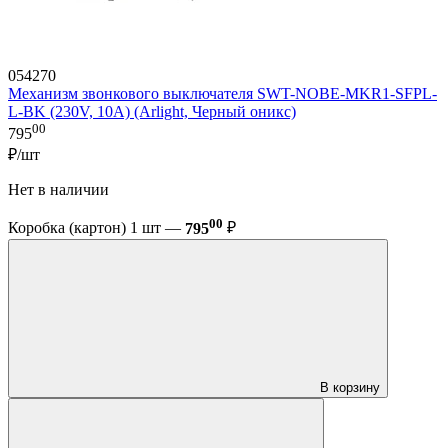
054270
Механизм звонкового выключателя SWT-NOBE-MKR1-SFPL-
L-BK (230V, 10A) (Arlight, Черный оникс)
00
795
₽/шт
Нет в наличии
00
Коробка (картон) 1 шт —
795
₽
В корзину