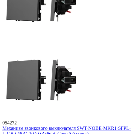
054272
Механизм звонкового выключателя SWT-NOBE-MKR1-SFPL-
L-GR (230V, 10A) (Arlight, Серый базальт)