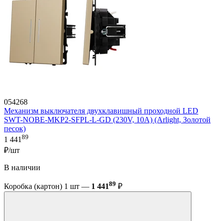
054268
Механизм выключателя двухклавишный проходной LED
SWT-NOBE-MKP2-SFPL-L-GD (230V, 10A) (Arlight, Золотой
песок)
89
1 441
₽/шт
В наличии
89
Коробка (картон) 1 шт —
1 441
₽