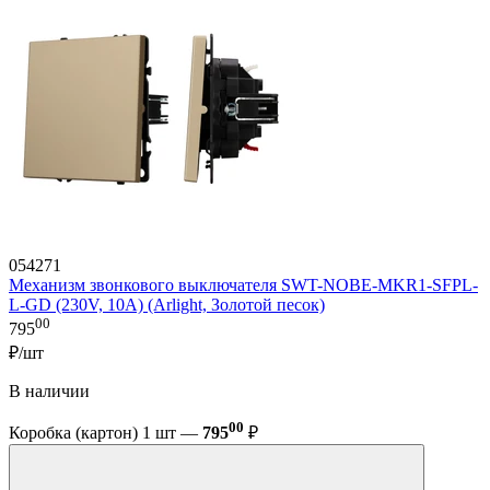
054271
Механизм звонкового выключателя SWT-NOBE-MKR1-SFPL-
L-GD (230V, 10A) (Arlight, Золотой песок)
00
795
₽/шт
В наличии
00
Коробка (картон) 1 шт —
795
₽