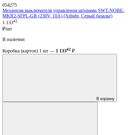
054275
Механизм выключателя управления шторами SWT-NOBE-
MKR2-SFPL-GR (230V, 10A) (Arlight, Серый базальт)
42
1 133
₽/шт
В наличии
42
Коробка (картон) 1 шт —
1 133
₽
В корзину