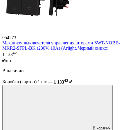
054273
Механизм выключателя управления шторами SWT-NOBE-
MKR2-SFPL-BK (230V, 10A) (Arlight, Черный оникс)
42
1 133
₽/шт
В наличии
42
Коробка (картон) 1 шт —
1 133
₽
В корзину