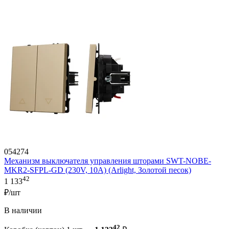
054274
Механизм выключателя управления шторами SWT-NOBE-
MKR2-SFPL-GD (230V, 10A) (Arlight, Золотой песок)
42
1 133
₽/шт
В наличии
42