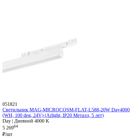
051821
Светильник MAG-MICROCOSM-FLAT-L588-20W Day4000
(WH, 100 deg, 24V) (Arlight, IP20 Металл, 5 лет)
Day | Дневной 4000 K
64
5 269
₽/шт