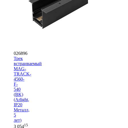
026896
Трек
встраиваемый
MAG-
TRACK-
4560-
F-
540
(BK)
(Arlight,
IP20
Металл,
5
лет)
15
3 054