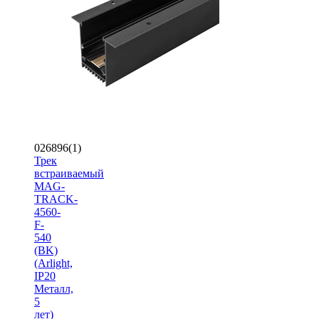
026896(1)
Трек
встраиваемый
MAG-
TRACK-
4560-
F-
540
(BK)
(Arlight,
IP20
Металл,
5
лет)