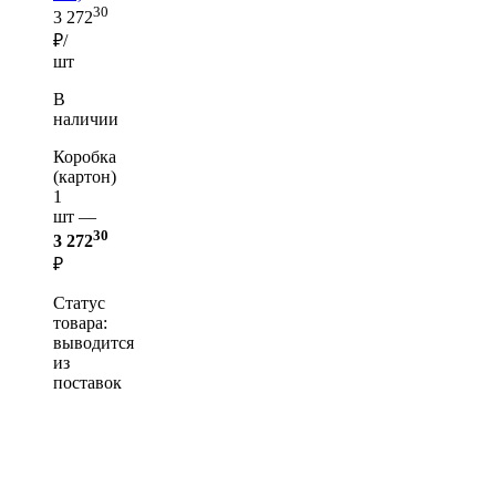
30
3 272
₽/
шт
В
наличии
Коробка
(картон)
1
шт —
30
3 272
₽
Статус
товара:
выводится
из
поставок