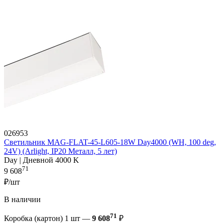
026953
Светильник MAG-FLAT-45-L605-18W Day4000 (WH, 100 deg,
24V) (Arlight, IP20 Металл, 5 лет)
Day | Дневной 4000 K
71
9 608
₽/шт
В наличии
71
Коробка (картон) 1 шт —
9 608
₽