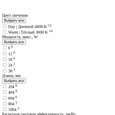
Цвет свечения
Выбрать все
12
Day | Дневной 4000 K
14
Warm | Тёплый 3000 K
Мощность, макс., W
Выбрать все
6
6
8
12
6
18
3
24
3
30
Длина, мм
Выбрать все
6
204
8
404
6
604
3
804
3
1004
Расчетная световая эффективность, лм/Вт