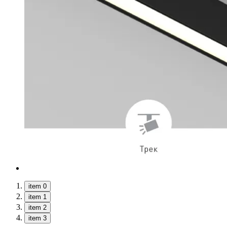
item 0
item 1
item 2
item 3