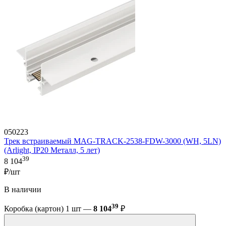
050223
Трек встраиваемый MAG-TRACK-2538-FDW-3000 (WH, 5LN)
(Arlight, IP20 Металл, 5 лет)
39
8 104
₽/шт
В наличии
39
Коробка (картон) 1 шт —
8 104
₽