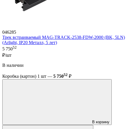
046285
Трек встраиваемый MAG-TRACK-2538-FDW-2000 (BK, 5LN)
(Arlight, IP20 Металл, 5 лет)
52
5 750
₽/шт
В наличии
52
Коробка (картон) 1 шт —
5 750
₽
В корзину