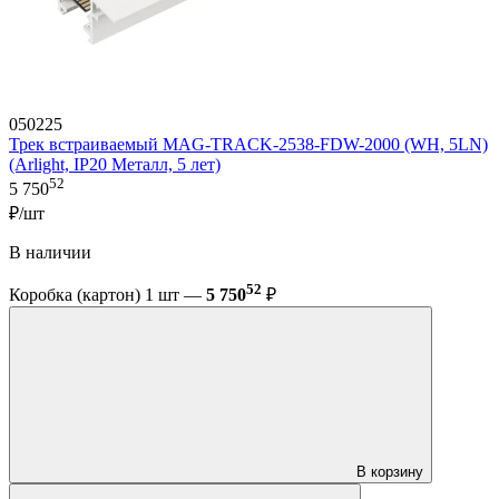
050225
Трек встраиваемый MAG-TRACK-2538-FDW-2000 (WH, 5LN)
(Arlight, IP20 Металл, 5 лет)
52
5 750
₽/шт
В наличии
52
Коробка (картон) 1 шт —
5 750
₽
В корзину