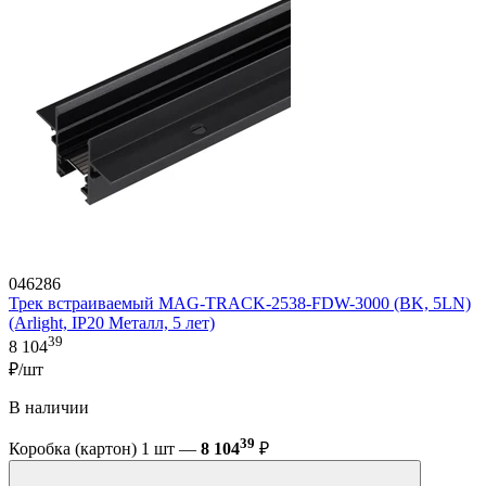
046286
Трек встраиваемый MAG-TRACK-2538-FDW-3000 (BK, 5LN)
(Arlight, IP20 Металл, 5 лет)
39
8 104
₽/шт
В наличии
39
Коробка (картон) 1 шт —
8 104
₽