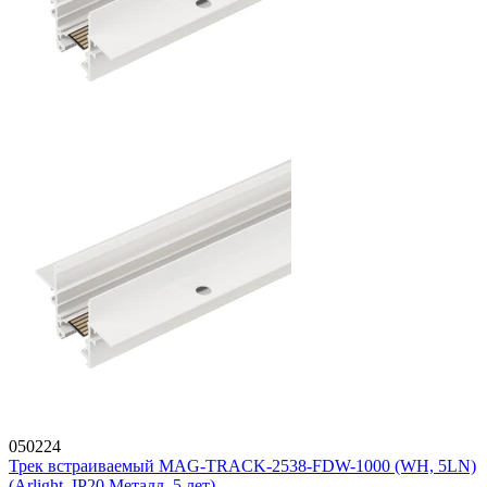
050224
Трек встраиваемый MAG-TRACK-2538-FDW-1000 (WH, 5LN)
(Arlight, IP20 Металл, 5 лет)