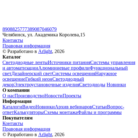
89088257773
89087046079
Челябинск, ул. Академика Королева,15
Контакты
Правовая информация
© Разработано в
Arlight
, 2026
Каталог
Светодиодные ленты
Источники питания
Системы управления
и автоматизации
Алюминиевые профили
Функциональный
свет
Дизайнерский свет
Системы освещения
Наружное
освещение
Гибкий неон
Светодиодный
декор
Электроустановочные изделия
Светодиоды
Новинки
О компании
О нас
Производство
Новости
Проекты
Информация
Каталоги
Видео
Новинки
Архив вебинаров
Статьи
Вопрос-
ответ
Калькуляторы
Схемы монтажа
Файлы и программы
Покупателям
Контакты
Правовая информация
© Разработано в
Arlight
, 2026