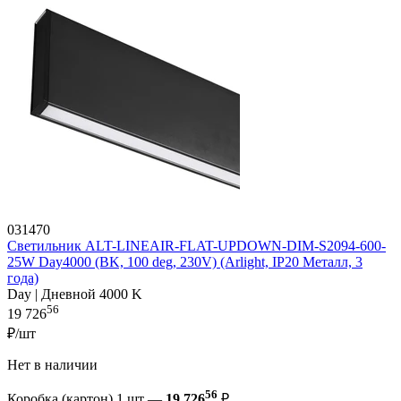
031470
Светильник ALT-LINEAIR-FLAT-UPDOWN-DIM-S2094-600-
25W Day4000 (BK, 100 deg, 230V) (Arlight, IP20 Металл, 3
года)
Day | Дневной 4000 K
56
19 726
₽/шт
Нет в наличии
56
Коробка (картон) 1 шт —
19 726
₽