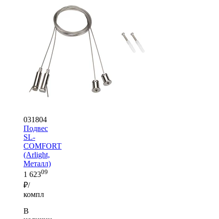
031804
Подвес
SL-
COMFORT
(Arlight,
Металл)
09
1 623
₽/
компл
В