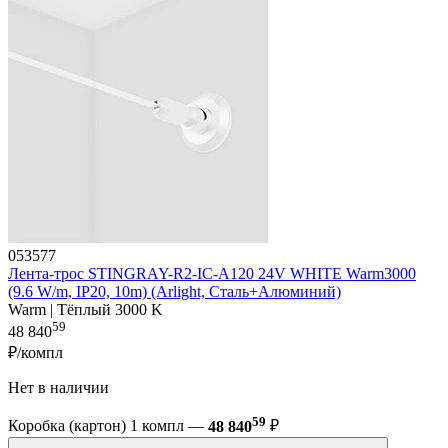
053577
Лента-трос STINGRAY-R2-IC-A120 24V WHITE Warm3000
(9.6 W/m, IP20, 10m) (Arlight, Сталь+Алюминий)
Warm | Тёплый 3000 K
59
48 840
₽/компл
Нет в наличии
59
Коробка (картон) 1 компл —
48 840
₽