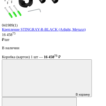
041989(1)
Крепление STINGRAY-R-BLACK (Arlight, Металл)
75
16 458
₽/шт
В наличии
75
Коробка (картон) 1 шт —
16 458
₽
В корзину