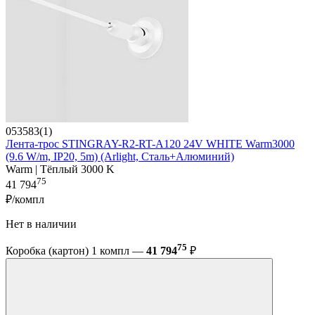
053583(1)
Лента-трос STINGRAY-R2-RT-A120 24V WHITE Warm3000
(9.6 W/m, IP20, 5m) (Arlight, Сталь+Алюминий)
Warm | Тёплый 3000 K
75
41 794
₽/компл
Нет в наличии
75
Коробка (картон) 1 компл —
41 794
₽