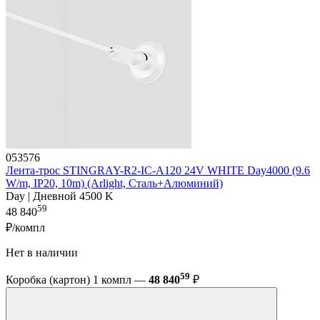
053576
Лента-трос STINGRAY-R2-IC-A120 24V WHITE Day4000 (9.6
W/m, IP20, 10m) (Arlight, Сталь+Алюминий)
Day | Дневной 4500 K
59
48 840
₽/компл
Нет в наличии
59
Коробка (картон) 1 компл —
48 840
₽