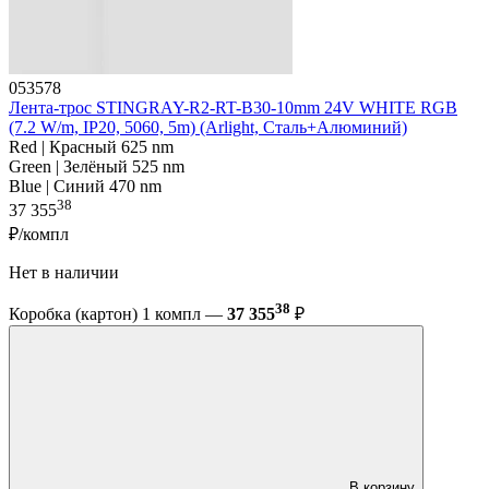
053578
Лента-трос STINGRAY-R2-RT-B30-10mm 24V WHITE RGB
(7.2 W/m, IP20, 5060, 5m) (Arlight, Сталь+Алюминий)
Red | Красный 625 nm
Green | Зелёный 525 nm
Blue | Синий 470 nm
38
37 355
₽/компл
Нет в наличии
38
Коробка (картон) 1 компл —
37 355
₽
В корзину