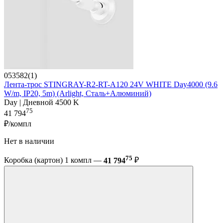
053582(1)
Лента-трос STINGRAY-R2-RT-A120 24V WHITE Day4000 (9.6
W/m, IP20, 5m) (Arlight, Сталь+Алюминий)
Day | Дневной 4500 K
75
41 794
₽/компл
Нет в наличии
75
Коробка (картон) 1 компл —
41 794
₽