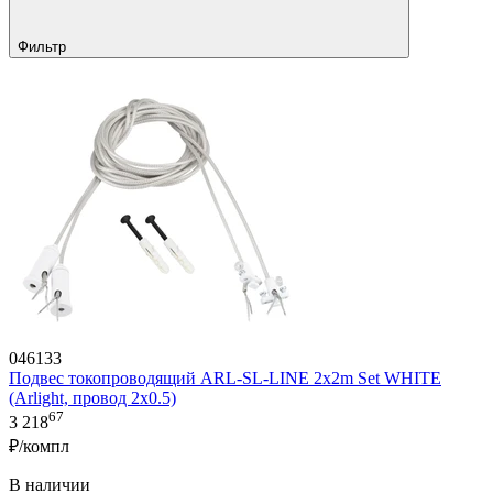
Фильтр
046133
Подвес токопроводящий ARL-SL-LINE 2x2m Set WHITE
(Arlight, провод 2x0.5)
67
3 218
₽/компл
В наличии