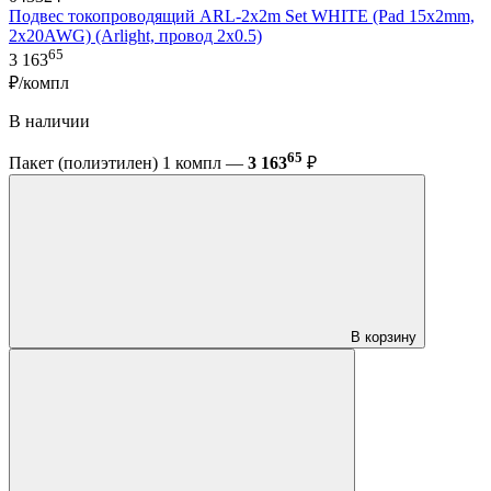
Подвес токопроводящий ARL-2x2m Set WHITE (Pad 15x2mm,
2x20AWG) (Arlight, провод 2x0.5)
65
3 163
₽/компл
В наличии
65
Пакет (полиэтилен) 1 компл —
3 163
₽
В корзину