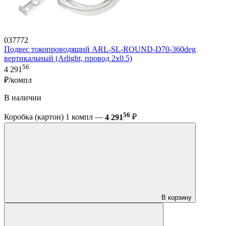
037772
Подвес токопроводящий ARL-SL-ROUND-D70-360deg
вертикальный (Arlight, провод 2x0.5)
56
4 291
₽/компл
В наличии
56
Коробка (картон) 1 компл —
4 291
₽
В корзину