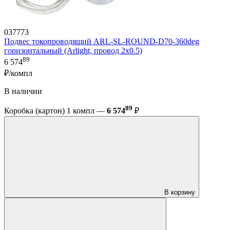
037773
Подвес токопроводящий ARL-SL-ROUND-D70-360deg
горизонтальный (Arlight, провод 2x0.5)
89
6 574
₽/компл
В наличии
89
Коробка (картон) 1 компл —
6 574
₽
В корзину