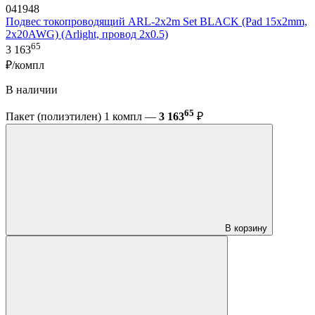
041948
Подвес токопроводящий ARL-2x2m Set BLACK (Pad 15x2mm,
2x20AWG) (Arlight, провод 2x0.5)
65
3 163
₽/компл
В наличии
65
Пакет (полиэтилен) 1 компл —
3 163
₽
В корзину