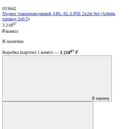
033642
Подвес токопроводящий ARL-SL-LINE 2x2m Set (Arlight,
провод 2x0.5)
67
3 218
₽/компл
В наличии
67
Коробка (картон) 1 компл —
3 218
₽
В корзину