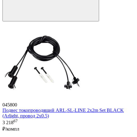
045800
Подвес токопроводящий ARL-SL-LINE 2x2m Set BLACK
(Arlight, провод 2x0.5)
67
3 218
₽/компл