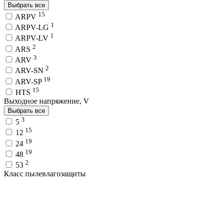
Выбрать все
15
ARPV
1
ARPV-LG
1
ARPV-LV
2
ARS
3
ARV
2
ARV-SN
19
ARV-SP
15
HTS
Выходное напряжение, V
Выбрать все
3
5
15
12
19
24
19
48
2
53
Класс пылевлагозащиты