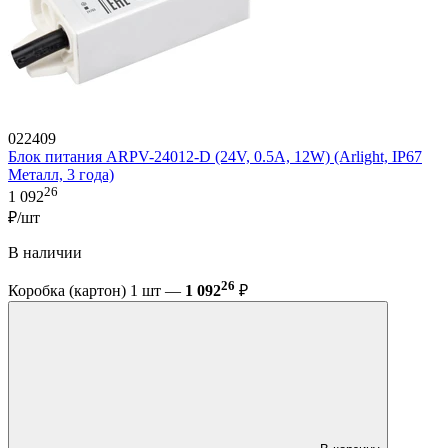
022409
Блок питания ARPV-24012-D (24V, 0.5A, 12W) (Arlight, IP67
Металл, 3 года)
26
1 092
₽/шт
В наличии
26
Коробка (картон) 1 шт —
1 092
₽