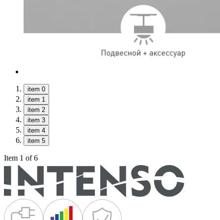
item 0
item 1
item 2
item 3
item 4
item 5
Item 1 of 6