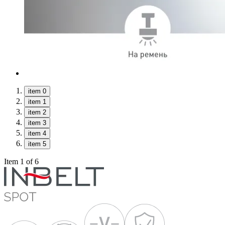
item 0
item 1
item 2
item 3
item 4
item 5
Item 1 of 6