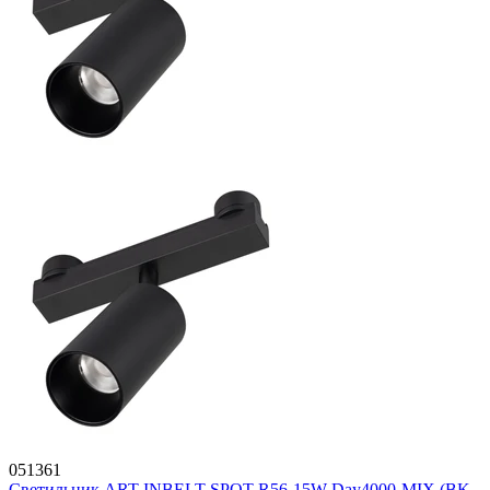
051361
Светильник ART-INBELT-SPOT-R56-15W Day4000-MIX (BK,