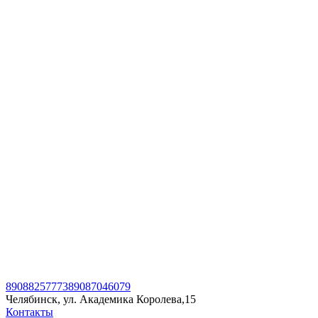
89088257773
89087046079
Челябинск, ул. Академика Королева,15
Контакты