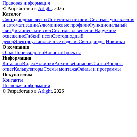
Правовая информация
© Разработано в
Arlight
, 2026
Каталог
Светодиодные ленты
Источники питания
Системы управления
и автоматизации
Алюминиевые профили
Функциональный
свет
Дизайнерский свет
Системы освещения
Наружное
освещение
Гибкий неон
Светодиодный
декор
Электроустановочные изделия
Светодиоды
Новинки
О компании
О нас
Производство
Новости
Проекты
Информация
Каталоги
Видео
Новинки
Архив вебинаров
Статьи
Вопрос-
ответ
Калькуляторы
Схемы монтажа
Файлы и программы
Покупателям
Контакты
Правовая информация
© Разработано в
Arlight
, 2026